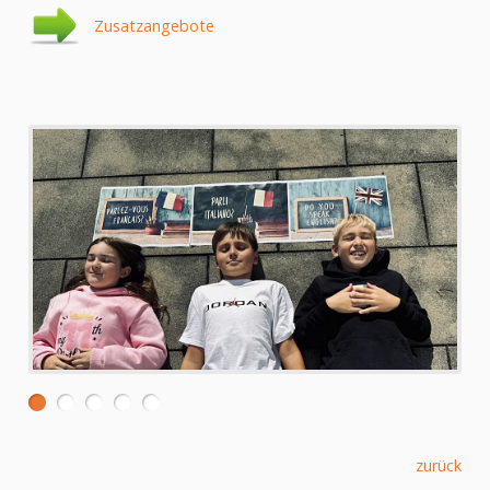
Zusatzangebote
Webmail
MS Teams
eduvidual
SOST-
Kursverzeichnis
Reifeprüfung
zurück