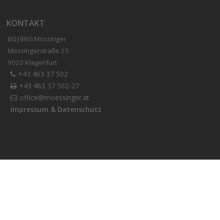
KONTAKT
BG|BRG Mössinger
Mössingerstraße 25
9020 Klagenfurt
+43 463 37 502
+43 463 37 502-27
office@moessinger.at
Impressum & Datenschutz