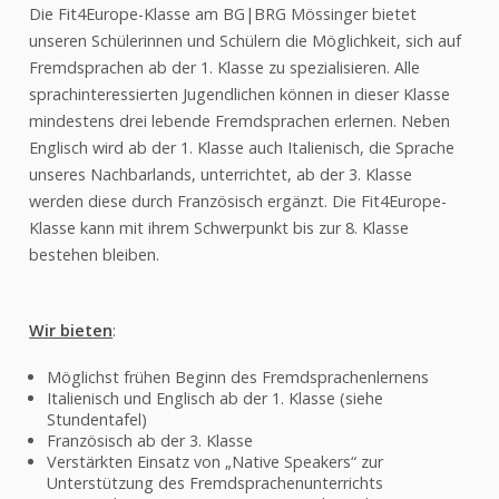
Schularzt
Die Fit4Europe-Klasse am BG|BRG Mössinger bietet
Neue Autorität
unseren Schülerinnen und Schülern die Möglichkeit, sich auf
KiBiZ -
Fremdsprachen ab der 1. Klasse zu spezialisieren. Alle
Tagesbetreuung
sprachinteressierten Jugendlichen können in dieser Klasse
Kantine
mindestens drei lebende Fremdsprachen erlernen. Neben
Englisch wird ab der 1. Klasse auch Italienisch, die Sprache
Kontakt
unseres Nachbarlands, unterrichtet, ab der 3. Klasse
Mediation
werden diese durch Französisch ergänzt. Die Fit4Europe-
Klasse kann mit ihrem Schwerpunkt bis zur 8. Klasse
Individuelle
Lernbegleitung
bestehen bleiben.
Schüler helfen Schülern
Bildungsberatung
Wir bieten
:
Psychologische
Beratung
Möglichst frühen Beginn des Fremdsprachenlernens
Italienisch und Englisch ab der 1. Klasse (siehe
Jugendcoaching
Stundentafel)
Französisch ab der 3. Klasse
ANGEBOT
Verstärkten Einsatz von „Native Speakers“ zur
Unterstützung des Fremdsprachenunterrichts