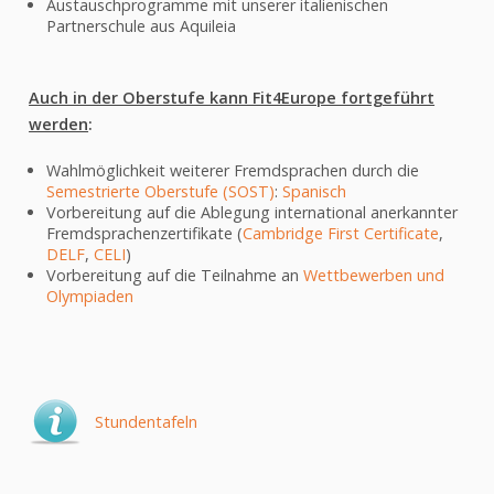
Austauschprogramme mit unserer italienischen
Gymnasium
Partnerschule aus Aquileia
Realgymnasium
NaWi-Buster-Klasse
Auch in der Oberstufe kann Fit4Europe fortgeführt
HTL-Kooperationsklasse
werden
:
Wahlmöglichkeit weiterer Fremdsprachen durch die
Fit4Europe-Klasse
Semestrierte Oberstufe (SOST)
:
Spanisch
Vorbereitung auf die Ablegung international anerkannter
Semestrierte Oberstufe
Fremdsprachenzertifikate (
Cambridge First Certificate
,
Ausbildung zum
DELF
,
CELI
)
Rettungssanitäter
Vorbereitung auf die Teilnahme an
Wettbewerben und
Olympiaden
Zusatzangebote
SERVICE
Downloadbereich
Schulkalender
Stundentafeln
Geräteinitiative
Sprechstunden