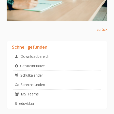
Webmail
MS Teams
eduvidual
zurück
SOST-
Kursverzeichnis
Reifeprüfung
Schnell gefunden
Downloadbereich
Geräteinitiative
Schulkalender
Sprechstunden
MS Teams
eduvidual