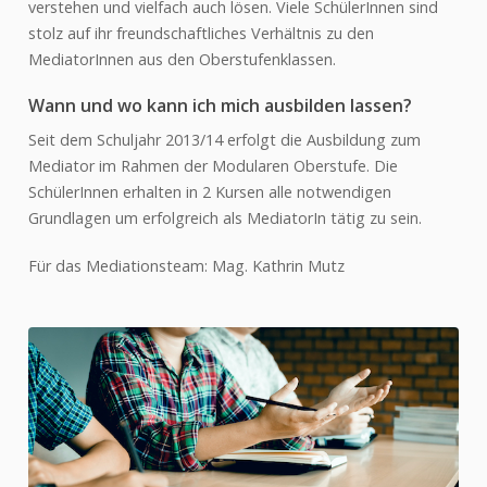
verstehen und vielfach auch lösen. Viele SchülerInnen sind
Gymnasium
stolz auf ihr freundschaftliches Verhältnis zu den
Realgymnasium
MediatorInnen aus den Oberstufenklassen.
NaWi-Buster-Klasse
Wann und wo kann ich mich ausbilden lassen?
HTL-Kooperationsklasse
Seit dem Schuljahr 2013/14 erfolgt die Ausbildung zum
Mediator im Rahmen der Modularen Oberstufe. Die
Fit4Europe-Klasse
SchülerInnen erhalten in 2 Kursen alle notwendigen
Semestrierte Oberstufe
Grundlagen um erfolgreich als MediatorIn tätig zu sein.
Ausbildung zum
Rettungssanitäter
Für das Mediationsteam: Mag. Kathrin Mutz
Zusatzangebote
SERVICE
Downloadbereich
Schulkalender
Geräteinitiative
Sprechstunden