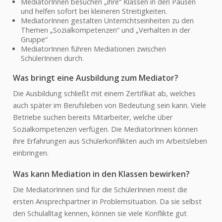
Schularzt
MediatorInnen besuchen „ihre“ Klassen in den Pausen
und helfen sofort bei kleineren Streitigkeiten.
Neue Autorität
MediatorInnen gestalten Unterrichtseinheiten zu den
KiBiZ -
Themen „Sozialkompetenzen“ und „Verhalten in der
Tagesbetreuung
Gruppe“
MediatorInnen führen Mediationen zwischen
Kantine
SchülerInnen durch.
Kontakt
Was bringt eine Ausbildung zum Mediator?
Mediation
Die Ausbildung schließt mit einem Zertifikat ab, welches
Individuelle
auch später im Berufsleben von Bedeutung sein kann. Viele
Lernbegleitung
Betriebe suchen bereits Mitarbeiter, welche über
Schüler helfen Schülern
Sozialkompetenzen verfügen. Die MediatorInnen können
Bildungsberatung
ihre Erfahrungen aus Schülerkonflikten auch im Arbeitsleben
einbringen.
Psychologische
Beratung
Was kann Mediation in den Klassen bewirken?
Jugendcoaching
Die MediatorInnen sind für die SchülerInnen meist die
ANGEBOT
ersten Ansprechpartner in Problemsituation. Da sie selbst
den Schulalltag kennen, können sie viele Konflikte gut