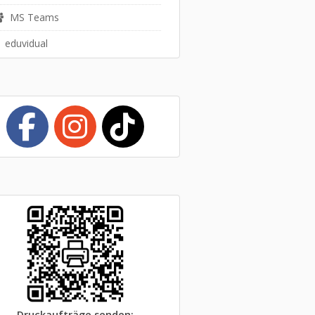
MS Teams
eduvidual
Druckaufträge senden
: