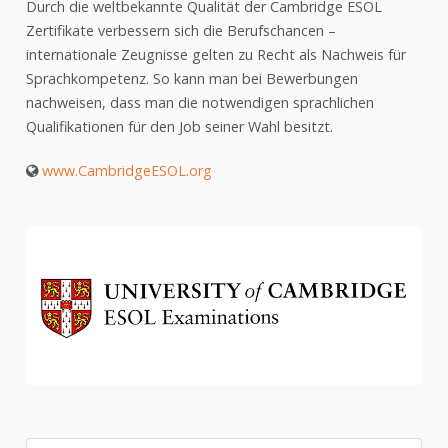
Durch die weltbekannte Qualität der Cambridge ESOL
Gymnasium
Zertifikate verbessern sich die Berufschancen –
Realgymnasium
internationale Zeugnisse gelten zu Recht als Nachweis für
NaWi-Buster-Klasse
Sprachkompetenz. So kann man bei Bewerbungen
HTL-Kooperationsklasse
nachweisen, dass man die notwendigen sprachlichen
Qualifikationen für den Job seiner Wahl besitzt.
Fit4Europe-Klasse
www.CambridgeESOL.org
Semestrierte Oberstufe
Ausbildung zum
Rettungssanitäter
Zusatzangebote
SERVICE
Downloadbereich
Schulkalender
Geräteinitiative
Sprechstunden