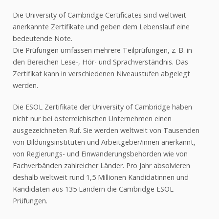
Schularzt
Neue Autorität
Die University of Cambridge Certificates sind weltweit
anerkannte Zertifikate und geben dem Lebenslauf eine
KiBiZ -
Tagesbetreuung
bedeutende Note.
Die Prüfungen umfassen mehrere Teilprüfungen, z. B. in
Kantine
den Bereichen Lese-, Hör- und Sprachverständnis. Das
Kontakt
Zertifikat kann in verschiedenen Niveaustufen abgelegt
werden.
Mediation
Individuelle
Die ESOL Zertifikate der University of Cambridge haben
Lernbegleitung
nicht nur bei österreichischen Unternehmen einen
Schüler helfen Schülern
ausgezeichneten Ruf. Sie werden weltweit von Tausenden
Bildungsberatung
von Bildungsinstituten und Arbeitgeber/innen anerkannt,
Psychologische
von Regierungs- und Einwanderungsbehörden wie von
Beratung
Fachverbänden zahlreicher Länder. Pro Jahr absolvieren
Jugendcoaching
deshalb weltweit rund 1,5 Millionen Kandidatinnen und
Kandidaten aus 135 Ländern die Cambridge ESOL
ANGEBOT
Prüfungen.