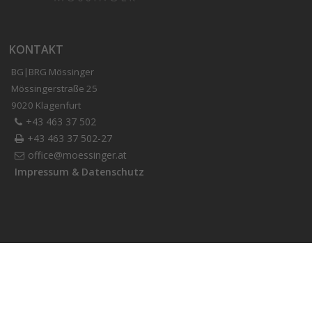
KONTAKT
BG|BRG Mössinger
Mössingerstraße 25
9020 Klagenfurt
+43 463 37 502
+43 463 37 502-27
office@moessinger.at
Impressum & Datenschutz