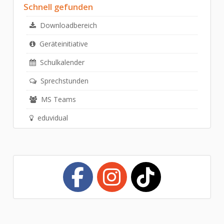
Schnell gefunden
Webmail
Downloadbereich
MS Teams
Geräteinitiative
eduvidual
SOST-
Schulkalender
Kursverzeichnis
Sprechstunden
Reifeprüfung
MS Teams
eduvidual