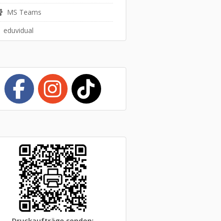
MS Teams
eduvidual
Druckaufträge senden
: